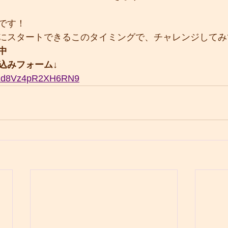
です！
にスタートできるこのタイミングで、チャレンジしてみ
中
込みフォーム↓
SnEd8Vz4pR2XH6RN9