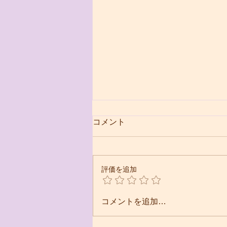
コメント
評価を追加
小学生クラス開講のお知らせ
コメントを追加…
｜基礎からしっかり学べるダ
ンスクラス