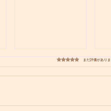
5つ星のうち0と評価され
まだ評価がありま
SUMMER RISE ~夏休み限
超入
定3日間集中特別ワークショ
のた
ップ~